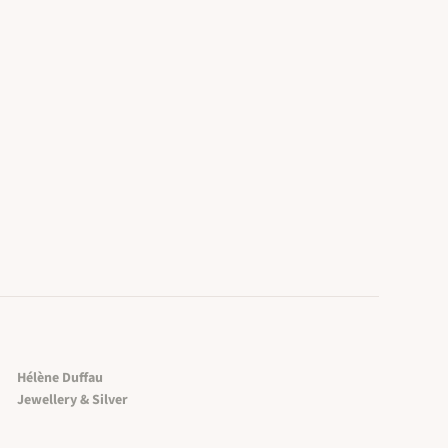
- 35000 kr.
Hélène Duffau
Jewellery & Silver