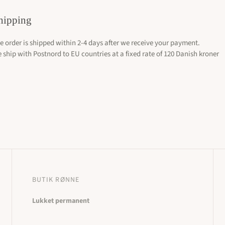
r. - 35000 kr.
Øreringe: 10000 kr. - 35000 kr.
Halskæder & Vedhæng: 10000 kr. - 35000 kr.
Armbånd: 10000 kr. 
hipping
Armbånd oversigt
e order is shipped within 2-4 days after we receive your payment.
 ship with Postnord to EU countries at a fixed rate of 120 Danish kroner
BUTIK RØNNE
Lukket permanent