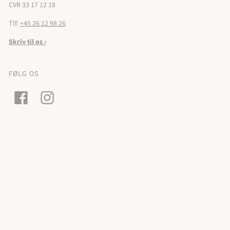
CVR 33 17 12 18
Tlf:
+45 26 12 98 26
Skriv til os ›
FØLG OS