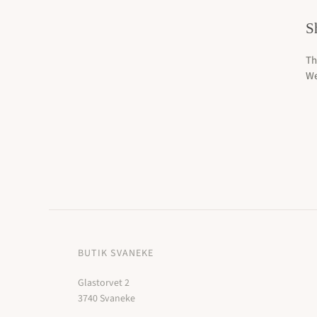
Smykker: Under 2000 kr.
Ringe: 10000 k
S
Smykker: 2000 kr. - 10000 kr.
Smykker: 10000 kr. - 35000 kr.
Th
We
BUTIK SVANEKE
Glastorvet 2
3740 Svaneke