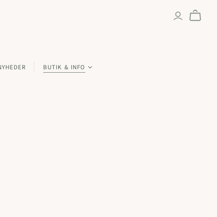
NYHEDER
BUTIK & INFO
tikken & åbningstider
lène Duffau
d
ykkerne
d
kt os
d
sbetingelser & politikker
00 kr.
 10000 kr.