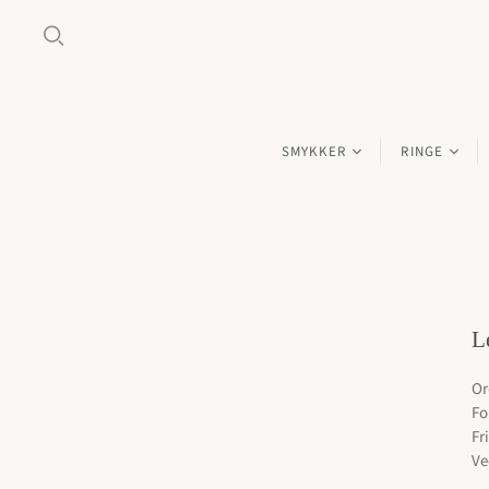
SMYKKER
RINGE
Alle smykker
Alle ringe
Guld smykker
Guld ringe
Hvidguld smykker
Hvidgulds ri
Rosaguld smykker
Rosaguld rin
L
Forgyldte sølv smykker
Forgyldte rin
Sølv smykker
Sølv ringe
Or
Fo
Smykkesten
Ringe: Under 
Fr
Gavekort
Ve
Ringe: 2000 kr