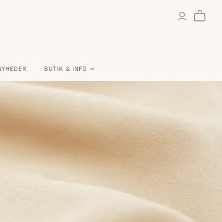
NYHEDER
BUTIK & INFO
tikken & åbningstider
lène Duffau
d
ykkerne
d
kt os
d
sbetingelser & politikker
00 kr.
 10000 kr.