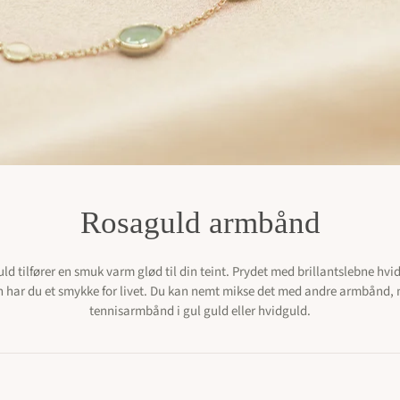
r. - 35000 kr.
Øreringe: 10000 kr. - 35000 kr.
Halskæder & Vedhæng: 10000 kr. - 35000 kr.
Armbånd: 10000 kr. 
Armbånd oversigt
Rosaguld armbånd
d tilfører en smuk varm glød til din teint. Prydet med brillantslebne hvi
 har du et smykke for livet. Du kan nemt mikse det med andre armbånd,
tennisarmbånd i gul guld eller hvidguld.