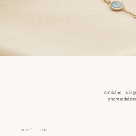
Smykker: Under 2000 kr.
Ringe: 10000 k
Smykker: 2000 kr. - 10000 kr.
Smykker: 10000 kr. - 35000 kr.
Armbånd i rosagul
andre ædelsten
SORTÉR EFTER: