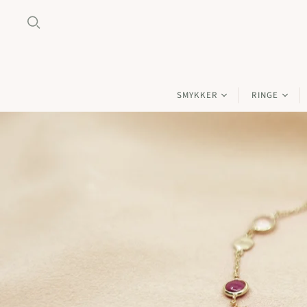
SMYKKER
RINGE
Alle smykker
Alle ringe
Guld smykker
Guld ringe
Hvidguld smykker
Hvidgulds ri
Rosaguld smykker
Rosaguld rin
Forgyldte sølv smykker
Forgyldte rin
Sølv smykker
Sølv ringe
Smykkesten
Ringe: Under 
Gavekort
Ringe: 2000 kr