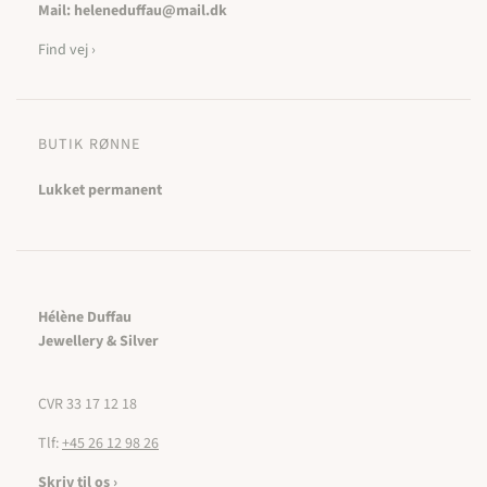
Mail: heleneduffau@mail.dk
Find vej ›
BUTIK RØNNE
Lukket permanent
Hélène Duffau
Jewellery & Silver
CVR 33 17 12 18
Tlf:
+45 26 12 98 26
Skriv til os ›